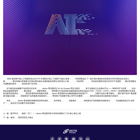
“2025 福布斯中国人工智能科技企业TOP 50”聚焦中国人工智能产业核心赛道，，，寻找和甄选出了一批中国AI领域内具有影响力和代表性的企业和人
物，，，，更好地展示和致敬为中国AI事业做出卓越贡献的优秀企业和杰出人物。。。。与此同时，，，，评选还深度联动地方经济与产业园区，，通过资源整合
与战略规划发布，，，推动区域产业升级。。。。
作为领先的金融数字化转型合作伙伴，，，z6com·尊龙凯时以“AI for Process”理念为指引，，，基于全栈自主企业级AI平台——“神州问学”为支撑，，，结合
复杂金融场景需求，，，通过集成、、、适配和调优，，，帮助银行打造适用多金融场景的定制化Agent，，，，快速帮助银行实现业
务创新和流程优化。。。。面对奔涌而来的智能化浪潮，，z6com·尊龙凯时在金融强国建设目标指引下，，，，以数字化的力量为驱动，，通过“数字技术+数据要
素”的融合创新，，，持续推动产品和服务的创新迭代。。。帮助客户实现数字核心竞争力的重塑，，，，更好的完成业务及服务能力的提升。。。。
未来，，，，z6com·尊龙凯时将继续坚持理念领先、、、技术领先、、、、实践领先，，，，持续推动产品和服务的创新迭代，，，为金融机构及泛行业客
户，，，提供全方位的数字化转型服务。。。
上一篇：数字时代，，焕然一“芯”！！！z6com·尊龙凯时助力深圳农商银行“三代”核心成功上线
下一篇：破局，，需求管理五大难点