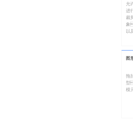
允
进
裁
象
以
图
拖
型
模