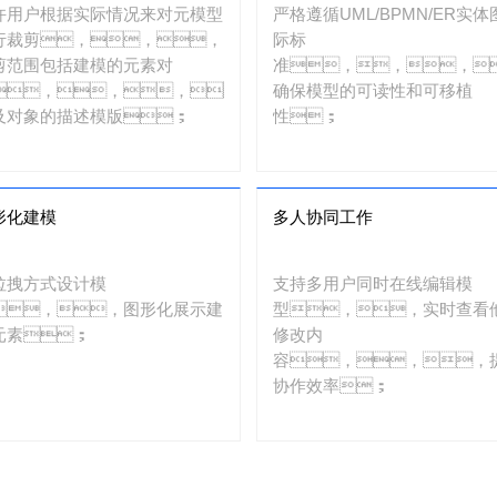
许用户根据实际情况来对元模型
严格遵循UML/BPMN/ER实体
行裁剪，，，
际标
剪范围包括建模的元素对
准，，，
，，，，
确保模型的可读性和可移植
及对象的描述模版；
性；
形化建模
多人协同工作
拉拽方式设计模
支持多用户同时在线编辑模
，，图形化展示建
型，，实时查看
元素；
修改内
容，，，
协作效率；