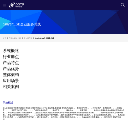
Sm@rtESB企业服务总线
首页
产品与解决方案
平台级产品
Sm@rtESB企业服务总线
系统概述
行业痛点
产品特点
产品优势
整体架构
应用场景
相关案例
系统概述
Sm@rtESB是神州数码融信软件有限公司在总结近三十年企业应用集成领域最佳实践的基础上，，秉承SOA理念，，，自主研发的一套功能完善、、、高效稳
定、、、、灵巧开放的国产软件。。。。产品提供服务治理、、、服务开发、、、、服务发布、、、、服务运行、、、、服务监控等服务全生命周期的完整解决方
案。。产品满足企业数字化转型的要求，，定位信息系统集成交互的基础支撑平台和信息系统技术架构转型的信息化底座，，，，有效降低业务系统之间的耦合
度，，屏蔽系统间接口的技术差异，，，，可以快速实现企业IT架构转型，，提升企业技术水平与业务发展创新能力。。建设企业数据服务总线，，，，集成企业
所有业务系统，，，实现系统间互联互通。。通过服务治理，，规范并统一公司服务和技术标准，，，，并发布标准化服务接口，，，顺利推动企业数字化转
型。。。。