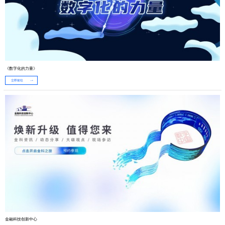
《数字化的力量》
立即前往
金融科技创新中心