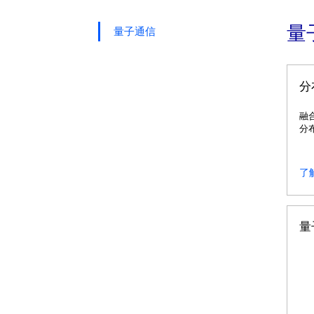
量
量子通信
分
融
分
透
态
了
量