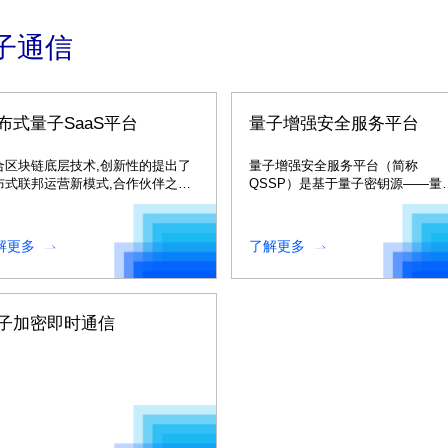
子通信
布式量子SaaS平台
量子增强安全服务平台
合区块链底层技术,创新性的提出了
量子增强安全服务平台（简称
布式联邦运营新模式,合作伙伴之间
QSSP）是基于量子密钥源——量
明运营,共同打造并繁荣量子应用生
保密通信网络、、量子
。。
机数发生器等建立的对称密钥管理
应用支撑平
解更多
了解更多
台。。。
子加密即时通信