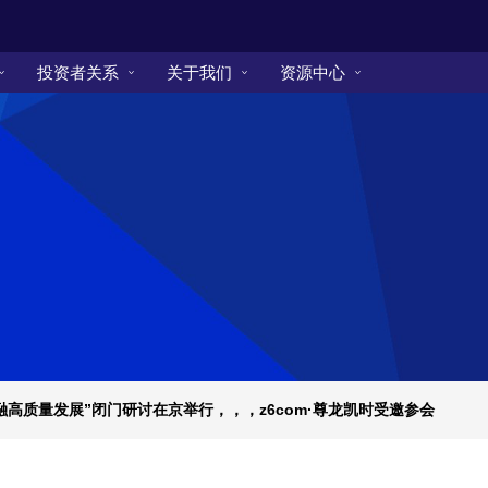
投资者关系
关于我们
资源中心
高质量发展”闭门研讨在京举行，，，z6com·尊龙凯时受邀参会