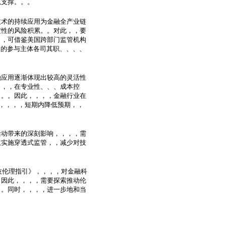
。。。
大模型等新技术的持续应用为金融全产业链
风险积累。。对此，，要
如，，可借鉴美国跨部门监管机构
体各司其职、、、、
大模型的金融应用逐渐体现出较高的灵活性
，，在专业性、、、成本控
。因此，，，，金融行业在
，，短期内降低预期，，
带来的深刻影响，，，，需
有效实施穿透式监管，，减少对技
引》，，，，对金融科
，，，，需要探索推动伦
，，，，进一步地和当