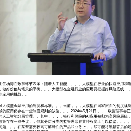
致辞环节表示：随着人工智能、、、、大模型在行业的快速应用和迭代，
，做好价值与场景的平衡。。。大模型在金融行业的应用要把握好风险底线，
智能应用的挑战。。
完善AI大模型金融应用的制度和标准。。。当前，，，大模型在国家层面的制度规则在不
在金融领域的应用仍存在一些制度规则的缺位。。。2024年5月21日，，，
险层级的人工智能分层管理。。其中，，，，银行和保险的AI应用被归为高风险层级
策存在一些争议，，但其分层分类的监管理念在某种程度上可以借鉴。。。。例如
。。。在某些需要较高可解释性的产品和业务上，，尽可能将黑箱背后的逻辑