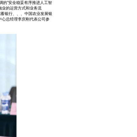
中强调的“安全稳妥有序推进人工智
刻改变金融业的运营方式和业务流
银行、、、中国农业发展银
龙凯时数据研发中心总经理李庆刚代表公司参