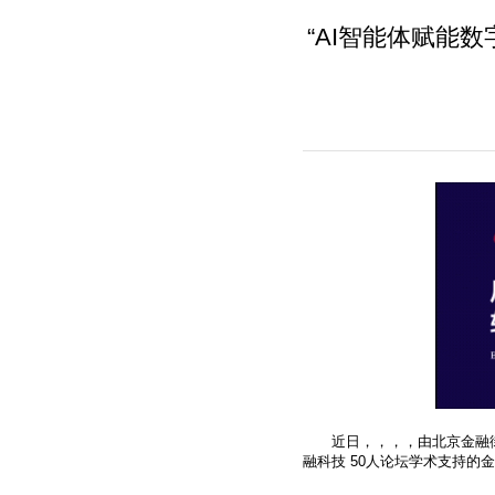
“AI智能体赋能数
近日，，，，
融科技 50人论坛学术支持的金融街论