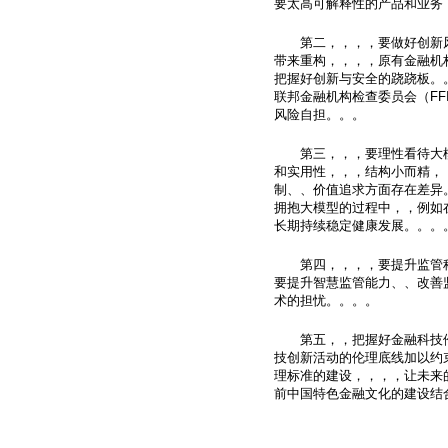
要太高可解释性的产品和业务，
第二，，，，
带来重构，，，，
把握好创新与安全的跷跷板。。
联邦金融机构检查委员会（FFIEC）的实
风险自担。。。
第三，，，要理性
和实用性，，，结构小而精，
制、、价值追求方面存在差异。
拥抱大模型的过程中，，例如在Age
长期持续稳定健康发展。。。
第四，，，，要提升
要提升智慧监管能力、、改善监管
术的担忧。。。。
第五，，把握好金融科技伦
技创新活动的伦理底线加以约束。
理标准的建设，，，
前中国特色金融文化的建设结合起来