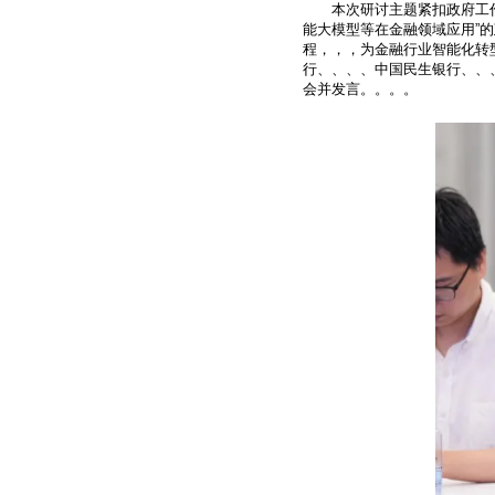
本次研讨主题紧扣政府工作报
能大模型等在金融领域应用”的政策部署
程，，，为金融行业智能化转
行、、、、中国民生
会并发言。。。。