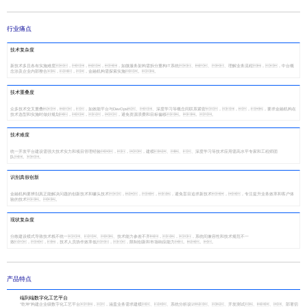
行业痛点
技术复杂度
新技术多且各有实施难度，，，，如微服务架构需拆分重构IT系统、、、理解业务流程，，中台概
念涉及企业内部整合，，，金融机构需探索实施。。
技术重叠度
众多技术交叉重叠，，，如效能平台与DevOps、、深度学习等概念间联系紧密，，，，要求金融机构在
技术选型和实施时做好规划，，，，避免资源浪费和目标偏移。。。
技术难度
统一开发平台建设需强大技术实力和项目管理经验，，，建模、、、深度学习等技术应用需高水平专家和工程师团
队。。
识别真假创新
金融机构要辨别真正能解决问题的创新技术和噱头技术，，，，避免盲目追求新技术，，专注提升业务效率和客户体
验的技术。。
现状复杂度
分散建设模式导致技术栈不统一、、、技术能力参差不齐，，，系统间兼容性和技术规范不一
致，，，技术人员协作效率低，，限制创新和市场响应能力。。。
产品特点
端到端数字化工艺平台
“乾坤”构建企业级数字化工艺平台，，涵盖业务需求建模、、系统分析设计、、开发测试、、、部署切