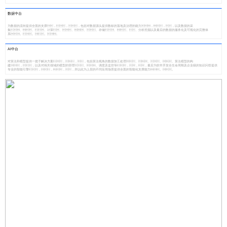
数据中台
为数据的流转提供全面的支撑，，，包括对数据源头提供数标的落地及治理的能力，，，以及数据的采
集、、、计算、、、、存储、、、分析挖掘以及最后的数据的服务化及可视化的完整体
系。。。。
AI中台
对算法和模型提供一揽子解决方案，，，包括算法视角的数据加工处理、、、、算法模型的构
建，，以及对相关领域的模型的管理、、调度及监控等，，，最后为软件开发全生命周期及企业级的知识问答提供
专业的智能引擎，，，，并以此为上层的不同应用场景提供全面的智能化支撑能力。。