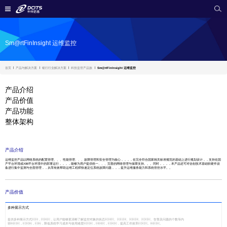
Sm@rtFinInsight 运维监控
首页
产品与解决方案
银行行业解决方案
科技监管产品族
Sm@rtFinInsight 运维监控
产品介绍
产品价值
产品功能
整体架构
产品介绍
运维监控产品以网络系统的配置管理、、、性能管理、、、故障管理和安全管理为核心，，，，在完全符合国家相关标准规范的基础上进行规划设计，，支持在国
产平台环境或X86平台环境中的部署运行，，，，能够为用户提供统一、、、完善的网络管理与保障支持。。。同时，，，，本产品还可对信创技术基础软硬件设
备进行集中监测与全面管理，，从而有效帮助运维工程师快速定位系统故障问题，，，提升运维服务能力和系统管控水平。。
产品价值
多种展示方式
提供多种展示方式，，让用户能够更清晰了解监控对象的状态、、、、告警及问题的个数等内
容，，，降低系统学习成本与使用难度，，，提高工作效率。。