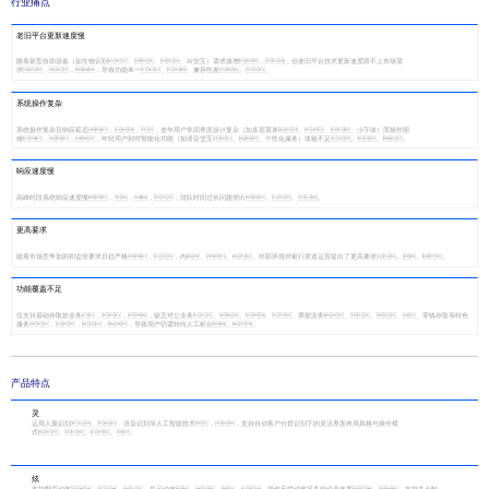
行业痛点
老旧平台更新速度慢
随着新型自助设备（如生物识别、、、AI交互）需求激增，，但老旧平台技术更新速度跟不上市场需
求，，，导致功能单一、、兼容性差。。
系统操作复杂
系统操作复杂且响应延迟，，，老年用户常因界面设计复杂（如多层菜单、、、小字体）而操作困
难，，，年轻用户则对智能化功能（如语音交互、、个性化服务）体验不足。。。
响应速度慢
高峰时段系统响应速度慢，，，，排队时间过长问题突出。。。
更高要求
随着市场竞争加剧和监管要求日趋严格，，内、、、外部环境对银行渠道运营提出了更高要求。。。
功能覆盖不足
仅支持基础存取款业务，，，缺乏对公业务、、、、票据业务、、、、零钱存取等特色
服务，，，，导致用户仍需转向人工柜台。。
产品特点
灵
运用人脸识别、、语音识别等人工智能技术，，支持自动客户分群识别下的灵活界面布局风格与操作模
式。。。。
炫
支持翻页动效、、、提示动效、、、、操作反馈动效等多种动态效果，，支持多点触