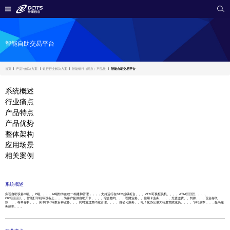
智能自助交易平台
首页
产品与解决方案
银行行业解决方案
智能银行（网点）产品族
智能自助交易平台
系统概述
行业痛点
产品特点
产品优势
整体架构
应用场景
相关案例
系统概述
实现自助设备C端、、P端、、、、M端软件的统一构建和管理，，，，支持运行在STM超级柜台、、、VTM可视柜员机、、、、ATM、、、、
CRS、、智能打印机等设备上，，，为客户提供自助开卡、、、、综合签约、、、理财业务、、信用卡业务、、、、充值缴费、、转账、、、现金存取
款、、、存单存折、、、回单打印等数百种业务。。。同时通过集约化管理、、、、自动化服务、、电子化办公最大程度增效减员、、、、节约成本，，，提高服
务效率。。。