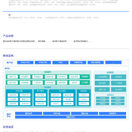
控、、、手势识别、、、中文手写输入等操作方式，，，，支持3D模型菜单展
现，，，支持服务评价、、、、线上抽奖等互动功能。。
快
操作体验快、、、、二次开发快、、问题定位排查快。。。
产品优势
通过自助客户服务最大程度促进网点转型、、降本增效，，，，提高客户服务效率，，，，提升网点营销能力。。。
整体架构
应用场景