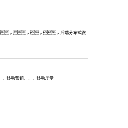
、
、
像采
业务
、Vue，，，，后端分布式微
，通
功能
态业
，
成
、、、移动营销、、、移动厅堂
新业
。