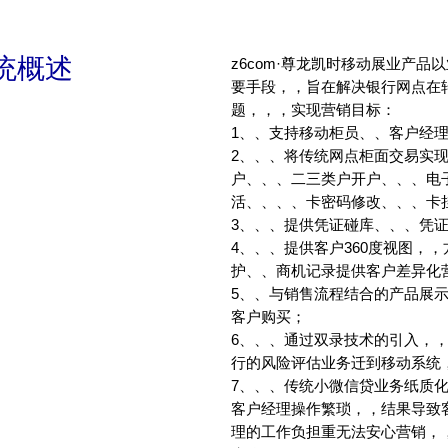
统概述
z6com·尊龙凯时移动展业产品以业务分
要手段，，旨在解决银行网点在转型过
题，，，实现营销目标：
1、、支持移动柜员、、客户经
2、、、将传统网点柜面交易实
户、、、二三类户开户、、
活、、、、卡密码修改、、
3、、、提供凭证碰库、
4、、、提供客户360度视图
护、、商机记录提供客户差异化
5、、与销售流程结合的产品展示
客户购买；
6、、、通过双录技术的引入
行的风险评估业务迁到移动系统，，
7、、、传统小微信贷业务纸质
客户经理操作繁琐，，结果导致客户
理的工作负担重无法安心营销，