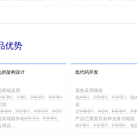
卡进件等前端场景应
设计规范，，借助
，，，，
脸/指纹/手势识别、
时公司拥有核
音识别、、
、、信
OCR图像识别、
、、、、
音视频双录、、
销中
式布
品优势
、、、
局、、、
RM等后台业务产
扁平化设计等前沿技术及设计
，，可从前到后全面
念，，，
理贷款产品营销、、
构建了具备极佳用户体验的操
先的架构设计
低代码开发
请进
前端应用，，
、、、、
可极大降低用户使用难
程审
度。。。
统前端采用
系统采用模块
、、、贷后
5、、、、
化、、、组
理及账户交易处理等业务流
E技
设
，，，，
，，，，
计，，，
现业务场景的闭环设
面实现组件化、、
产品已预置百余种业务功能组
。。
应用设
件，，，包
，，，页面
户核