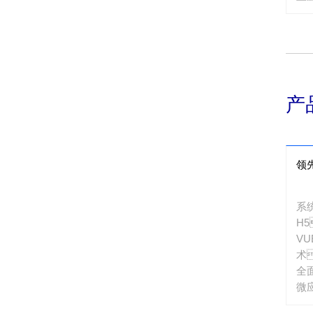
用
用
同
心
贷
营
产
台
C
品
梳
领
申
件
流
系
批
H
管
VU
程
术
实
全
计
微
计