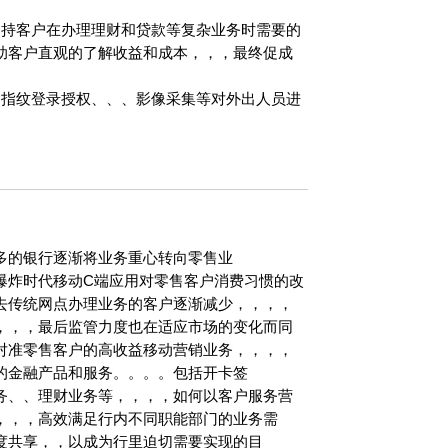
，，，支持客户在办理理财和贷款等复杂业务时需要的
直观的了解收益和成本，，，最终促成
、、、指纹登录授权、、、影像采集等对外出人员进
多的银行逐渐将业务重心转向零售业
同时在移动互联爆炸时代移动C端应用对零售客户消费习惯的改
传统网点办理业务的客户逐渐减少，，，，
，，最后监管力度也在适应市场的变化而同
零售客户的高收益移动营销业务，，，，
和服务。。。。包括开卡签
务、、理财业务等，，，，如何以客户服务营
，，，高效满足行内不同职能部门的业务需
高度共享，，以成为行里迫切需要实现的目