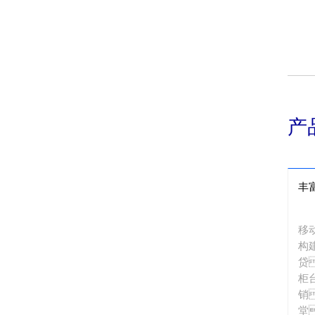
产
丰
移
构
贷
柜
销
堂