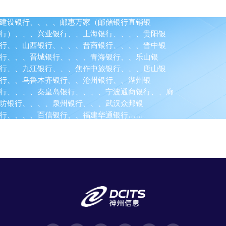
建设银行、、、、邮惠万家（邮储银行直销银
行）、、、兴业银行、、上海银行、、、、贵阳银
行、、山西银行、、、、晋商银行、、、、晋中银
行、、、晋城银行、、、、青海银行、、乐山银
行、、九江银行、、、焦作中旅银行、、、唐山银
行、、乌鲁木齐银行、、沧州银行、、湖州银
行、、、、秦皇岛银行、、、、宁波通商银行、、廊
坊银行、、、、泉州银行、、、武汉众邦银
行、、、、百信银行、、福建华通银行……