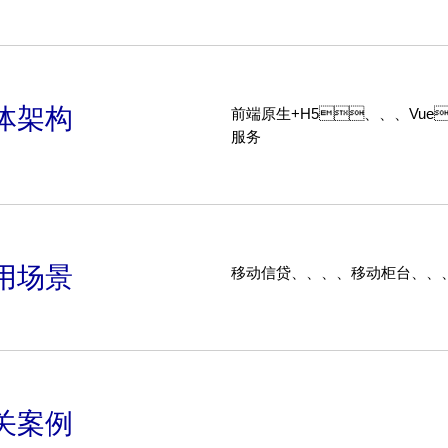
载更
身、、、
、、、、
密码校
式调整更灵
验、、、
、、、二次
电子签名、、影
发更高效；后端采用
集、、、
体架构
前端原生+H5、、
ringCloud、、、
授权
服务
ringBoot微服务架
等，，，
，，更加适应互联
过可视化流程画布可灵活装配
环境下的大并发、、
组件，，实现动
*24小时处理需求。。
务流程定义与调
持
整，，，
aven、、、、
可极大降低二次开发复杂度与
用场景
移动信贷、、、、移动柜台、
nkins自动构
本，，，支持
，，，，
务的快速拓
cker容器化部
展。。。
。。。。
关案例