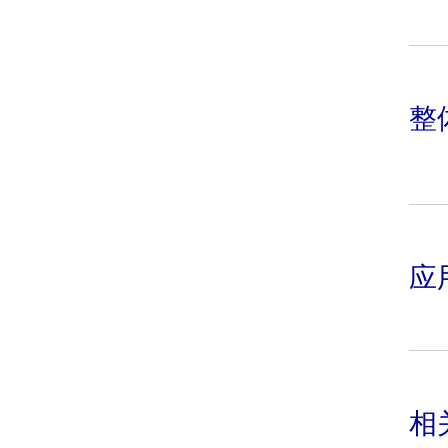
加
快
样
活
开
整
Sp
Sp
构
网
7
支
M
应
Je
建
Do
署
相