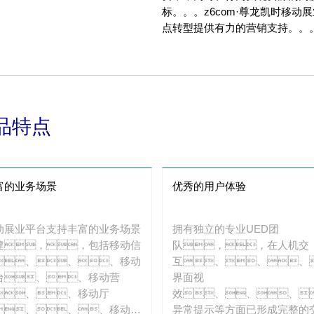
标。。。z6com·尊龙凯时
点转型提供有力的营销支持。。。
品特点
富的业务场景
优秀的用户体验
动展业平台支持丰富的业务场景
拥有独立的专业UED团
建，，包括移动信
队，，在人机交
、、、移动
互、、、
台、、移动营
界面视
、、移动厅
效、、、
、、、移动信
异常提示等方面已形成完整的