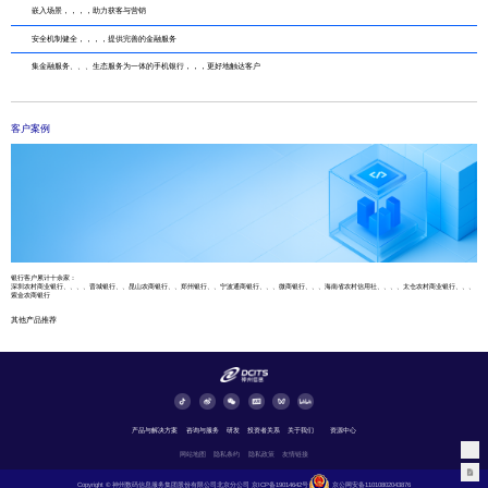
嵌入场景，，，，助力获客与营销
安全机制健全，，，，提供完善的金融服务
集金融服务、、、生态服务为一体的手机银行，，，更好地触达客户
客户案例
银行客户累计十余家：
深圳农村商业银行、、、、晋城银行、、昆山农商银行、、郑州银行、、宁波通商银行、、、微商银行、、、海南省农村信用社、、、、太仓农村商业银行、、、
紫金农商银行
其他产品推荐
产品与解决方案
咨询与服务
研发
投资者关系
关于我们
资源中心
网站地图
隐私条约
隐私政策
友情链接
Copyright © 神州数码信息服务集团股份有限公司北京分公司
京ICP备19014642号
京公网安备11010802043876