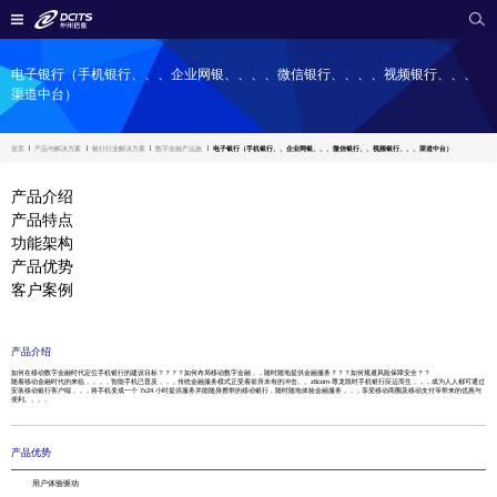
电子银行（手机银行、、、企业网银、、、、微信银行、、、、视频银行、、、
渠道中台）
首页
产品与解决方案
银行行业解决方案
数字金融产品族
电子银行（手机银行、、企业网银、、、微信银行、、视频银行、、、渠道中台）
产品介绍
产品特点
功能架构
产品优势
客户案例
产品介绍
如何在移动数字金融时代定位手机银行的建设目标？？？？如何布局移动数字金融，，随时随地提供金融服务？？？如何规避风险保障安全？？
随着移动金融时代的来临，，，，智能手机已普及，，，传统金融服务模式正受着前所未有的冲击。。z6com·尊龙凯时手机银行应运而生，，，成为人人都可通过
安装移动银行客户端，，，将手机变成一个 7x24 小时提供服务并能随身携带的移动银行 , 随时随地体验金融服务，，，享受移动商圈及移动支付等带来的优惠与
便利。。。。
产品优势
用户体验驱动