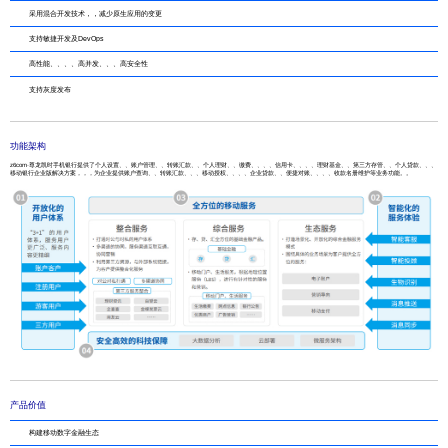
采用混合开发技术，，减少原生应用的变更
支持敏捷开发及DevOps
高性能、、、、高并发、、、高安全性
支持灰度发布
功能架构
z6com·尊龙凯时手机银行提供了个人设置、、账户管理、、转账汇款、、个人理财、、缴费、、、、信用卡、、、、理财基金、、第三方存管、、个人贷款、、、
移动银行企业版解决方案，，，为企业提供账户查询、、转账汇款、、、移动授权、、、、企业贷款、、便捷对账、、、、收款名册维护等业务功能。。
产品价值
构建移动数字金融生态