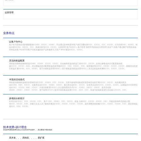
运营管理
业务特点
以客户为中心
客户作为营销活动的重要载体，，，平台通过多种维度对客户进行消费分析、、、、行为分析、、转
化分析、、、构成分析等。。分层管理 客户；客户经理 按照不同的特征分类管理 其名下 的客户通过圈子管理具有相
同特征的客户针对不同客户分析其偏好的产品和服务引入客户 RFM 模型。。
灵活的权益配置
系统提供围绕金融类权益、、、、非金融类权益的权益工具，，支持以参数化的方式配置新的权
益，，，并以模板的形式配置权益的使用规则、、、、核算规则等，，，，能够灵活的进
行权益扩展。。。基于分级权益管理；基于模板提供权益设置；灵活定权益各类属性。。。
丰富的活动形式
系统提供围绕权益相关的营销活动，，，，方面与前端渠道集成实现营销活动的开展，，包括规则类活
动、、、兑换类活动、、、展示类活动、、任务类活动等。。。以模板的方式管理活
动，，，，方便业务配置；以主题场景的方式，，，，提供活动形
式，，，，便于使用；提供丰富的集成设置，，，快速与前端渠道进行活动接入。。
多维的分析统计
针对活动、、、、 客户 、、、、权益 分析，，，，均提供多种样式的统计图
表，，，供银行从业人员了解相关概况，，，，及时调整营销策略，，，，跟踪营销反
馈。。。
技术优势-设计理念
Sm@rtPS系统采用Galaxy3.0分布式平台技术，，其主要设计理念包括：
高并发、、、高响应、、、、易扩展