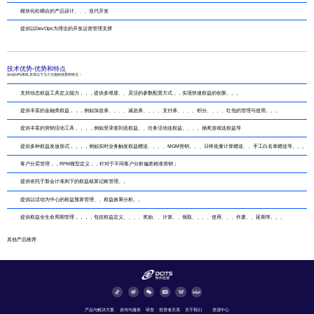
模块化松耦合的产品设计、、、迭代开发
提供以DevOps为理念的开发运营管理支撑
技术优势-优势和特点
Sm@rtPS系统 具有以下几个方面的优势和特点：
支持动态权益工具定义能力，，，提供多维度、、灵活的参数配置方式，，实现快速权益的创新。。。
提供丰富的金融类权益，，，例如加息券、、、、减息券、、、、支付券、、、、积分、、、、红包的管理与使用。。。
提供丰富的营销活动工具，，，，例如登录签到送权益、、任务活动送权益、、、、抽奖游戏送权益等
提供多种权益发放形式，，，，例如实时业务触发权益赠送、、、、MGM营销、、、日终批量计算赠送、、手工白名单赠送等。。。
客户分层管理，，RFM模型定义，，针对于不同客户分析偏差精准营销；
提供依托于新会计准则下的权益核算记账管理。。
提供以活动为中心的权益预算管理、、权益效果分析。。
提供权益全生命周期管理，，，，包括权益定义、、、、奖励、、计算、、领取、、、、使用、、、作废、、延期等。。。
其他产品推荐
产品与解决方案
咨询与服务
研发
投资者关系
关于我们
资源中心