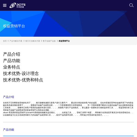
权益营销平台
首页
产品与解决方案
银行行业解决方案
数字金融产品族
权益营销平台
产品介绍
产品功能
业务特点
技术优势-设计理念
技术优势-优势和特点
产品介绍
在依托于互利网渠道营销的红利下，，，银行能够快速吸引新客户进行注册开户、、通过积分奖励保持客户的忠诚度。。但在外部激烈竞争的金融环境下与内部金
融业务高速发展的形势下，，，，需要提升金融产品销售业绩，，，一方面需要获客引流营销渠道、、、另一方面则需要不断设计出新的金融产品以及配套的权益
工具体系，，，，能够对已有客户客群的金融诉求进行深挖，，，，刺激客户进行产品的购买。。那么建设一套拥有全行级权益管理工具、、、权益营销分析工具
用来提升金融产品销售效率的权益营销平台系统迫在眉睫。。。。
z6com·尊龙凯时权益营销平台SmartPS系统能有效解决这些痛点，，，，在权益工具、、、营销工具两个维度，，帮助银行在渠道层开展灵活丰富的营销活动，，
以金融权益为立足点包装更有吸引力的金融产品或营销工具，，，提供产品的效率业绩，，，，同时减少经营成本提供助力。。。。
产品功能