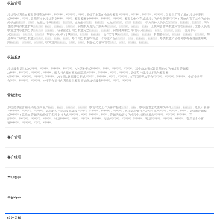
权益管理
权益营销系统在权益管理部分，，，，提供了丰富的金融类权益，，，，并提供了可扩展的权益管理形
式，，采用层次化权益定义、、权益模板化、、、权益实例化完成对权益的分类管理；系统内置了标准的金融
类权益，，包括支付券、、金融券、、红包、、、积分四种大的类型，，，同时
也提供特殊权益扩展，，，，例如机场贵宾厅服务券、、、、互联网合作商权益等管理；业务人员能
够通过对权益的分类，，容易的进行细分权益定义，，例如通用积分(零售积分、、、、信用卡积
分)、、、专项积分(分行专属、、、合作方专属)、、、折扣券、、、、加
息券等二级细分权益。。。。每个细分权益即就是一个权益产品，，，，每类权益产品都可以有各自的使用规
则、、、核算规则、、、权益公允值等管理。。。。
权益服务
权益服务提供SDK、、、、API两种形式。。。。其中SDK形式是采用独立的H5权益营销模
块，，，，嵌入行内现有移动端系统，，，，提供客户级权益展示与权益核
销。。。。API是以数据接口形式，，，，向互联网开放平台、、、中间业务平
台、、、支付平台等行内系统提供权益查询及核销服务。。。
营销活动
系统提供的营销活动是面向客户，，，，以营销交互作为客户触达，，以权益发放或使用为手段，，以吸引新客
户、、、提高老客户活跃度忠诚度，，，，从而提高银行产品销售率，，，提供的营销模
式；系统在营销活动提供了多种支持方式，，，，营销活动定义的过程中将围绕展示、、、互
动、、、、计算、、、、奖励、、、预算、、、费用等多个环
节。。。。
客户管理
客户经理
产品管理
营销任务
统计分析