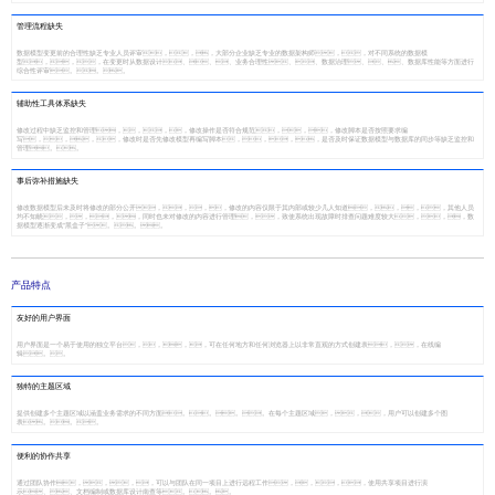
管理流程缺失
数据模型变更前的合理性缺乏专业人员评审，，，大部分企业缺乏专业的数据架构师，，对不同系统的数据模
型，，，在变更时从数据设计、、、业务合理性、、数据治理、、、数据库性能等方面进行
综合性评审。。。
辅助性工具体系缺失
修改过程中缺乏监控和管理，，，，修改操作是否符合规范，，，修改脚本是否按照要求编
写，，，，修改时是否先修改模型再编写脚本，，，，是否及时保证数据模型与数据库的同步等缺乏监控和
管理。。
事后弥补措施缺失
修改数据模型后未及时将修改的部分公开，，，，修改的内容仅限于其内部或较少几人知道，，，，其他人员
均不知晓，，，，同时也未对修改的内容进行管理，，致使系统出现故障时排查问题难度较大，，，数
据模型逐渐变成“黑盒子”。。。
产品特点
友好的用户界面
用户界面是一个易于使用的独立平台，，，，可在任何地方和任何浏览器上以非常直观的方式创建表，，在线编
辑。。
独特的主题区域
提供创建多个主题区域以涵盖业务需求的不同方面。。。。在每个主题区域，，，用户可以创建多个图
表。。。
便利的协作共享
通过团队协作，，，，可以与团队在同一项目上进行远程工作，，，，使用共享项目进行演
示、、文档编制或数据库设计南查等。。。