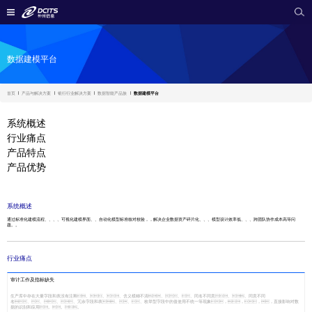
数据建模平台
首页
产品与解决方案
银行行业解决方案
数据智能产品族
数据建模平台
系统概述
行业痛点
产品特点
产品优势
系统概述
通过标准化建模流程、、、、可视化建模界面、、自动化模型标准核对校验，，解决企业数据资产碎片化、、、模型设计效率低、、、跨团队协作成本高等问
题。。
行业痛点
审计工作及指标缺失
生产库中存在大量字段和表没有注释、、、含义模糊不清、、、同名不同意、、同意不同
名、、、、冗余字段和表、、、枚举型字段中的值使用不统一等现象，，，，直接影响对数
据的识别和应用。。。