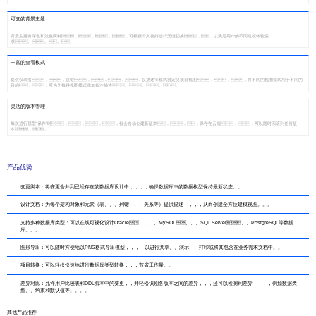
可变的背景主题
背景主题有深色和浅色两种，，，，可根据个人喜好进行无缝切换，，以满足用户的不同建模体验需
求。。。。
丰富的查看模式
提供仅表名，，仅键，，，，仅描述等模式自定义项目视图，，，将不同的视图模式用于不同的
目的，，可为为每种视图模式添加备注描述。。。。
灵活的版本管理
每次进行模型“保存”时，，，，都会自动创建新版本，，，保存在云端，，可以随时回滚到任何版
本。。
产品优势
变更脚本：将变更合并到已经存在的数据库设计中，，，，确保数据库中的数据模型保持最新状态。。
设计文档：为每个架构对象和元素（表、、、列键、、、关系等）提供描述，，，，从而创建全方位建模视图。。。
支持多种数据库类型：可以在线可视化设计Oracle、、、、MySOL、、、SQL Server、、PostgreSQL等数据
库。。。
图形导出：可以随时方便地以PNG格式导出模型，，，，以进行共享、、演示、、打印或将其包含在业务需求文档中。。
项目转换：可以轻松快速地进行数据库类型转换，，，节省工作量。。
差异对比：允许用户比较表和DDL脚本中的变更，，并轻松识别各版本之间的差异，，，还可以检测列差异，，，，例如数据类
型、、约束和默认值等。。。。
其他产品推荐