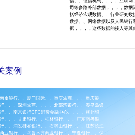
信、、征信机构、、、、互
司等多路外部数据，，，，数
括经济宏观数据、、行业研究数据、
数据、、网络数据以及人
据，，，，这些数据的接入
关案例
南京银行、、厦门国际、、重庆农商、、、重庆银
行、、、深圳农商、、、、北部湾银行、、秦皇岛银
行、、南京银行CFC消费金融中心、、、、柳州银
行、、、甘肃银行、、桂林银行、、、广东南粤银
行、、浦发硅谷银行、、石嘴山银行、、、江苏长江
商业银行、、乌鲁木齐商业银行、、宁夏银行、、保