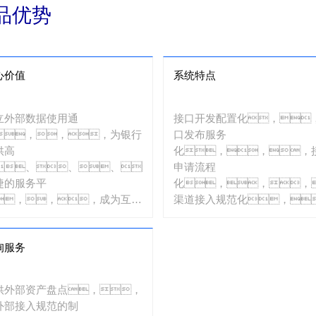
品优势
心价值
系统特点
立外部数据使用通
接口开发配置化，
，，，为银行
口发布服务
供高
化，，，
、、、、
申请流程
捷的服务平
化，，，
，，，成为互联
渠道接入规范化，
业务和线上业务发展基础支撑平
运维监控可视
。。。。
化，，，
询服务
数据标准
化。。。
供外部资产盘点，，
外部接入规范的制