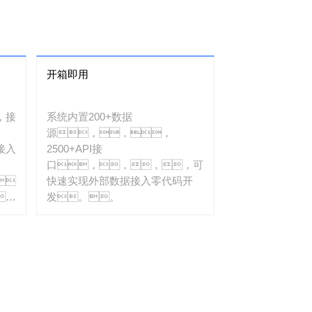
开箱即用
，接
系统内置200+数据
源，，，
接入
2500+API接
口，，，，可
，
快速实现外部数据接入零代码开
，
发。。
外部
。