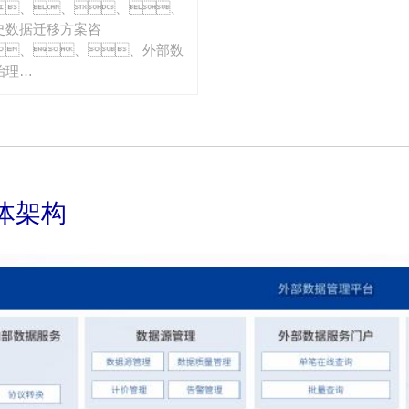
、、、、
史数据迁移方案咨
、、、外部数
治理
。。。。
体架构