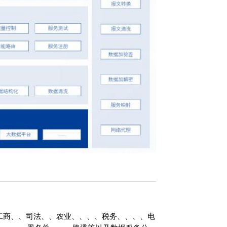
、、农业、、、、税务、、、、电