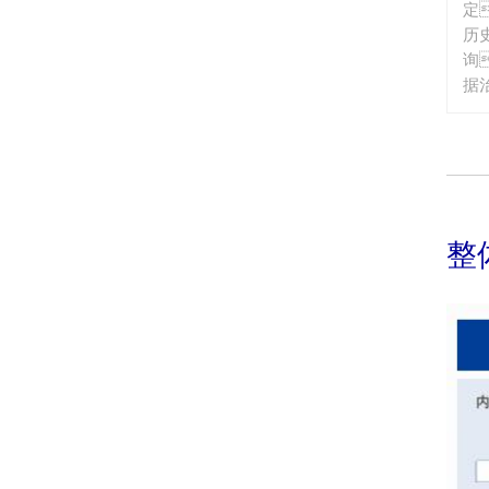
定
历
询
据
等
整