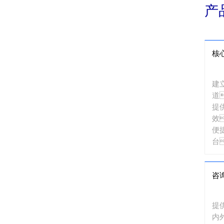
产
核
建
道
提
效
便
台
网
台
咨
提
内