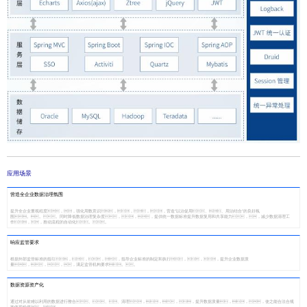
应用场景
营造全企业数据治理氛围
提升全企业重视程度，，强化用数意识，，，，营造“以治促用、、用治结合”的良好氛
围。。。同时降低数据治理复杂度，，，提供统一数据标准提升数据复用和共享能力，，减少数据清理工
作，，推动流程的自动化。。
响应监管要求
根据外部监管标准的指引，，，，指导企业标准的制定和执行，，，提升企业数据质
量，，，，满足监管机构要求。。
数据资源资产化
通过对从前难以利用的数据进行整合、、、清理，，，，提升数据质量，，，使之能合法合规
地体现价值。。