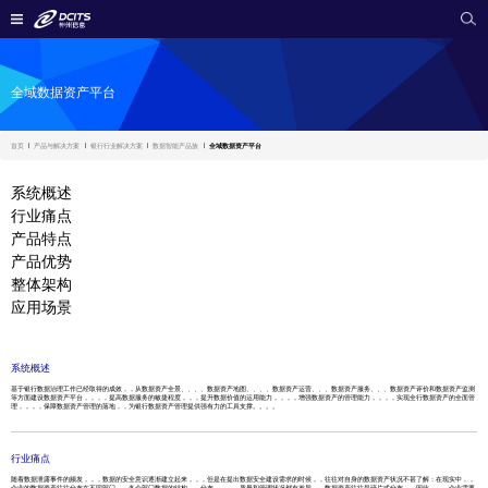
全域数据资产平台
首页
产品与解决方案
银行行业解决方案
数据智能产品族
全域数据资产平台
系统概述
行业痛点
产品特点
产品优势
整体架构
应用场景
系统概述
基于银行数据治理工作已经取得的成效，，从数据资产全景、、、、数据资产地图、、、、数据资产运营、、、数据资产服务、、、数据资产评价和数据资产监测
等方面建设数据资产平台，，，，提高数据服务的敏捷程度，，，提升数据价值的运用能力，，，，增强数据资产的管理能力，，，，实现全行数据资产的全面管
理，，，，保障数据资产管理的落地，，为银行数据资产管理提供强有力的工具支撑。。。。
行业痛点
随着数据泄露事件的频发，，，数据的安全意识逐渐建立起来，，，但是在提出数据安全建设需求的时候，，往往对自身的数据资产状况不甚了解：在现实中，，
企业的数据资产往往分布在不同部门，，各个部门数据的结构、、分布、、、、质量和管理状况都有差异，，数据资产往往呈碎片式分布。。因此，，，企业需要