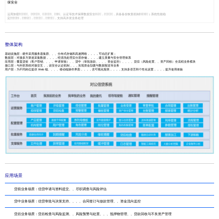
保安全
运用加密、、、、认证等技术保障数据安全，，具备备份恢复机制；系统性能稳
定，，，，支持高并发业务处理
整体架构
基础设施层：硬件采用服务器集群、、、分布式存储和高速网络，，，，可动态扩展；
数据层：对接多方渠道采集数据，，，，经清洗处理后分层存储，，，，建立质量与安全管理体系
应用层：覆盖贷前（客户营销、、、、申请审核）、、贷中（审批放款、、、、资金监控）、、、、贷后（风险处置、、资产回收）全流程业务模块
接口层：与外部系统对接交互，，设安全认证机制，，，实现资金划拨与数据报送等业务
用户层：为不同岗位提供 Web 端、、、、移动端操作界面，，，，含可视化报表，，，，支持多语言和个性化设置，，，，提升使用体验
应用场景
贷前业务场景：信贷申请与资料提交、、尽职调查与风险评估
贷中业务场景：信贷审批与决策支持、、、、合同签订与放款管理、、资金流向监控
贷后业务场景：贷后检查与风险监测、、风险预警与处置、、、抵押物管理、、贷款回收与不良资产管理