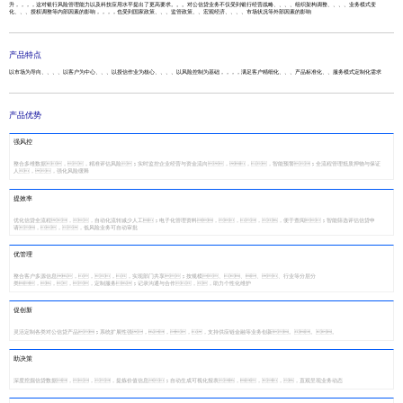
升，，，，这对银行风险管理能力以及科技应用水平提出了更高要求。。。对公信贷业务不仅受到银行经营战略、、、、组织架构调整、、、、业务模式变
化、、、授权调整等内部因素的影响，，，，也受到国家政策、、、监管政策、、宏观经济、、、、市场状况等外部因素的影响
产品特点
以市场为导向、、、、以客户为中心、、、以授信作业为核心、、、、以风险控制为基础，，，，满足客户精细化、、、产品标准化、、服务模式定制化需求
产品优势
强风控
整合多维数据，，精准评估风险；实时监控企业经营与资金流向，，，智能预警；全流程管理抵质押物与保证
人，，强化风险缓释
提效率
优化信贷全流程，，自动化流转减少人工；电子化管理资料，，，，便于查阅；智能筛选评估信贷申
请，，，低风险业务可自动审批
优管理
整合客户多源信息，，，，实现部门共享；按规模、、、、行业等分层分
类，，，，定制服务；记录沟通与合作，，助力个性化维护
促创新
灵活定制各类对公信贷产品；系统扩展性强，，，，支持供应链金融等业务创新。。。
助决策
深度挖掘信贷数据，，，提炼价值信息；自动生成可视化报表，，，，直观呈现业务动态