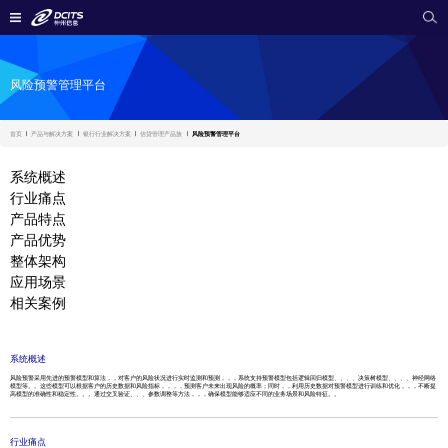
风险预警管理平台
首页
产品与解决方案
银行行业解决方案
信贷管理产品族
风险预警管理平台
系统概述
行业痛点
产品特点
产品优势
整体架构
应用场景
相关案例
系统概述
风险预警采用先进的预警模型和算法，，对客户的风险状况进行实时监测和预测，，，系统支持预警模型包括逻辑回归模型、、、、决策树模型、、、、神经网络
模型等。。这些模型可以根据客户的历史数据和风险指标，，，，预测客户未来出现风险的概率；同时，，利用历史数据对预警模型进行训练和优化，，，不断提
高模型的准确性和稳定性。。。通过交叉验证、、、参数调整等方法，，，确保模型能够适应不同的业务场景和风险特征。。
行业痛点