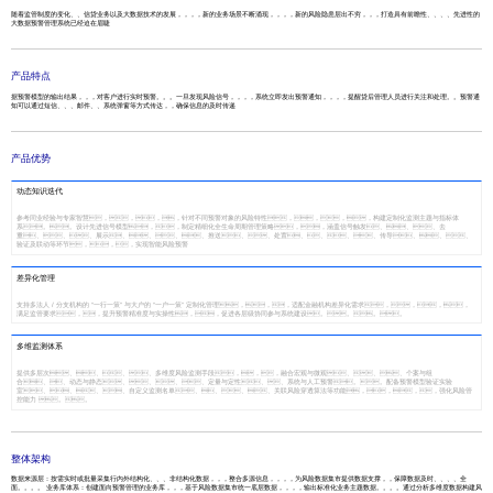
随着监管制度的变化、、信贷业务以及大数据技术的发展，，，，新的业务场景不断涌现，，，，新的风险隐患层出不穷，，，打造具有前瞻性、、、、先进性的
大数据预警管理系统已经迫在眉睫
产品特点
据预警模型的输出结果，，，对客户进行实时预警。。。一旦发现风险信号，，，，系统立即发出预警通知，，，，提醒贷后管理人员进行关注和处理。。预警通
知可以通过短信、、、邮件、、系统弹窗等方式传达，，确保信息的及时传递
产品优势
动态知识迭代
参考同业经验与专家智慧，，，，针对不同预警对象的风险特性，，，，构建定制化监测主题与指标体
系。。设计先进信号模型，，制定精细化全生命周期管理策略，，涵盖信号触发、、、去
重、、、展示、、、、推送、、处置、、、、传导、、、
验证及联动等环节，，，实现智能风险预警
差异化管理
支持多法人 / 分支机构的 “一行一策” 与大户的 “一户一策” 定制化管理，，，适配金融机构差异化需求，，，，
满足监管要求，，提升预警精准度与实操性，，促进各层级协同参与系统建设。。。。
多维监测体系
提供多层次、、、、多维度风险监测手段，，，融合宏观与微观、、、个案与组
合、、动态与静态、、、、定量与定性、、系统与人工预警。。配备预警模型验证实验
室、、、、自定义监测名单、、、、关联风险穿透算法等功能，，，，强化风险管
控能力 。。
整体架构
数据来源层：按需实时或批量采集行内外结构化、、、非结构化数据，，，整合多源信息，，，，为风险数据集市提供数据支撑，，保障数据及时、、、、全
面。。。。 业务库体系：创建面向预警管理的业务库，，，基于风险数据集市统一底层数据，，，，输出标准化业务主题数据。。。。通过分析多维度数据构建风