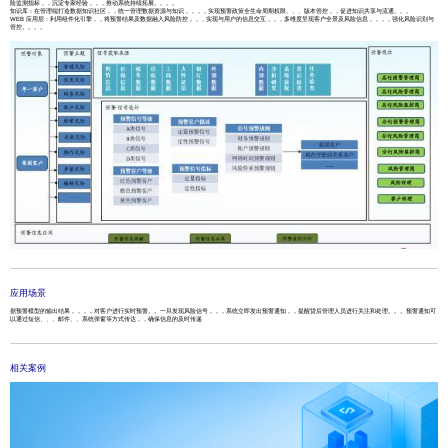
险监测指标，，沉淀专家经验，，，推动系统持续拓展。。。。
知识库：在管理端打造数据知识社区，，统一管理数据资源与知识，，，，实现预警政策全生命周期权限、、、版本管控，，促进知识共享与流通。。。
WEB 应用层：利用组件化引擎，，将预警结果及数据融入风险防控，，，实现与用户的信息交互，，，多维度呈现客户全景及风险信息，，，，强化风险识别与
管控。。。。
应用场景
据预警模型的输出结果，，，，对客户进行实时预警。。一旦发现风险信号，，，系统立即发出预警通知，，提醒贷后管理人员进行关注和处理。。。预警通知可
以通过短信、、、邮件、、系统弹窗等方式传达，，确保信息的及时传递
相关案例