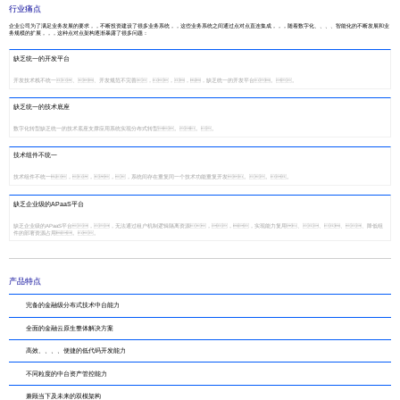
行业痛点
企业公司为了满足业务发展的要求，，不断投资建设了很多业务系统，，这些业务系统之间通过点对点直连集成，，，随着数字化、、、、智能化的不断发展和业
务规模的扩展，，，这种点对点架构逐渐暴露了很多问题：
缺乏统一的开发平台
开发技术栈不统一、、开发规范不完善，，，，缺乏统一的开发平台。。
缺乏统一的技术底座
数字化转型缺乏统一的技术底座支撑应用系统实现分布式转型。。。
技术组件不统一
技术组件不统一，，，，系统间存在重复同一个技术功能重复开发。。。
缺乏企业级的APaaS平台
缺乏企业级的APaaS平台，，无法通过租户机制逻辑隔离资源，，，实现能力复用、、、、降低组
件的部署资源占用。。
产品特点
完备的金融级分布式技术中台能力
全面的金融云原生整体解决方案
高效、、、、便捷的低代码开发能力
不同粒度的中台资产管控能力
兼顾当下及未来的双模架构