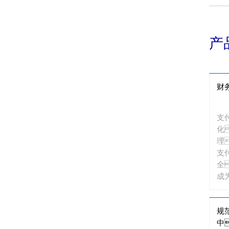
产
财
支
化
理
支
全
成
人
规
中