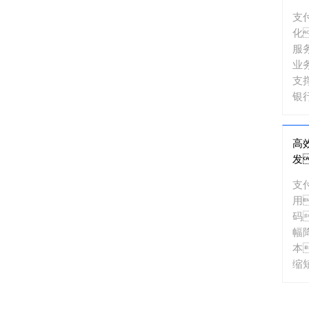
通
支
化
服
业
支
银
机
高
发
交
支
用
码
幅
本
缩
期