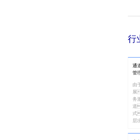
行
通
管
由
展
务
道
式
层
样
下