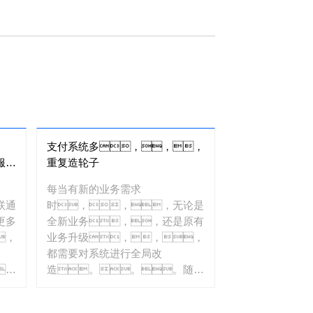
支付系统多，，，
服务
重复造轮子
每当有新的业务需求
联通
时，，，无论是
更多
全新业务，，还是原有
，
业务升级，，，
都需要对系统进行全局改
，
造。。。随着
新业务的持续上
由于
线，，很多支付服