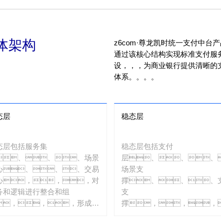
体架构
z6com·尊龙凯时统一支付中台产品
通过该核心结构实现标准支付服务输出
设，，，为商业银行提供清
体系。。。。
态层
稳态层
态层包括服务集
稳态层包括支付
、、、场景
层、、、
心、、、交易
场景支
心，，，对
撑、、、
务和逻辑进行整合和组
支
，，，形成标
撑，，，
服务提供给支付场
主要功用是提供稳