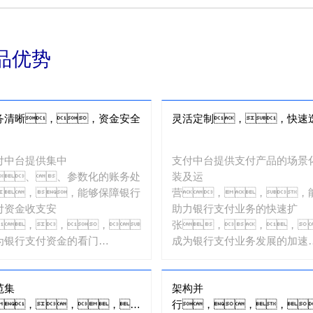
断、、、地理位置检
测、、黑名单、、风
险模型识
品优势
别、、、、风险处
理等风险管控能力。。
务清晰，，资金安全
灵活定制，，快速
付中台提供集中
支付中台提供支付产品的场景
、、参数化的账务处
装及运
，，能够保障银行
营，，，
付资金收支安
助力银行支付业务的快速扩
，，，，
张，，，
为银行支付资金的看门
成为银行支付业务发展的加速
。。
器。。。
范集
架构并
，，，，
行，，，