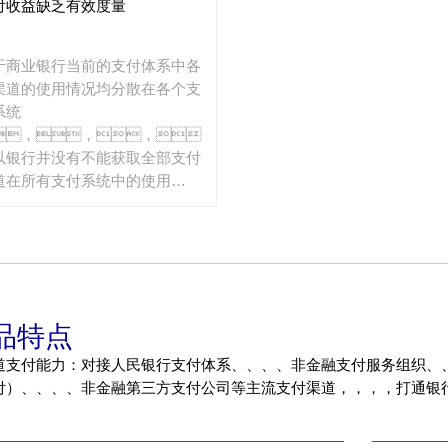
付收益缺乏有效度量
。。。。
业务系统繁
然联通了通道，，但
多，，，
于新通道的高效使用与管理仍存
业务数据分
于商业银行当前的支付体系中各
问题。。。
散，，，
渠道的使用情况均分散在各个支
不利于持续发
系统
展。。。
，，，，
以银行并没有不能获取全部支付
道在所有支付系统中的使用
、、、、
功率等数
，，，手续
等关键运营参数也无法整体控
。。。同
，，，客户营
品特点
也无法从支付的全局角度进
。。。。
支付能力：对接人民银行支付体系、、、、非金融支付服务组织、
、、、、非金融第三方支付公司等主流支付渠道，，，，打