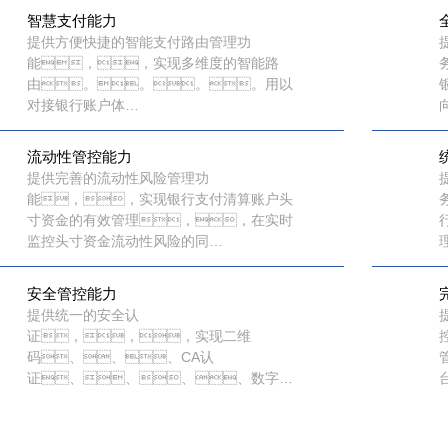
智慧支付能力
提供方便快捷的智能支付路由管理功
能，，实现多维度的智能路
由。。。。用以
对接银行账户体
系，，，实现充
值、、、提
流动性管控能力
现、、、、消
提供完善的流动性风险管理功
费、、理财等支付功
能，，实现银行支付清算账户头
能。。。。
寸资金的有效管理，，在实时
监控头寸资金流动性风险的同
时，，不断提高头寸资金的使用效
率。。
安全管控能力
提供统一的安全认
证，，，实现二维
码、、、CA认
证、、、、数字签
名、、、支付密码等多种支
付安全认证的基础服务；提供商户检
测、、交易阻