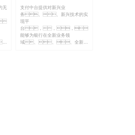
易于扩展
的无
支付中台提供对新兴业
务、、新兴技术的实
，
现平
台，，，，
能够为银行在全新业务领
，
域、、、全新技
术方向的尝试提供可扩展的试验
场，，，，
成为银行支付创新的探索
者。。。