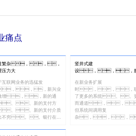
业痛点
道繁杂，，，
竖井式建
理压力大
设，，，
难以打通
于互联网业务的迅猛发
在新业务扩展
，，，新兴业
时，，，
激增，，新的通
了更多的系统、、
、、新的支付方
而通道，，
、、新的支付介质
但系统间调用复
出不穷。。银行在这
杂，，，
灵活多变的环境
且导致系统间集成效率低
，，疲于应对新兴业
下。。。