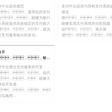
用可靠
平滑过渡
付中台提供规范
支付中台提供与异构支付系统
、、通用化的支付
缝连
务，，能够为银行
接，，，
务系统提供高效稳定的支付能力
能够实现支付系统的分阶段建
撑，，，成为
设、、逐步推
行支付服务输出的发动
进，，，
。。。
降低系统建设的复杂
度。。
效开
，，，敏捷
付
付中台通过支付服务的可复
、、、低代
，，，能够大
降低开发成
，，，，
短实施周
。。。。