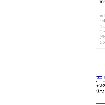
支
务
虽
对
由
在
个
付
中
所
渠
率
成
据
费
制
时
产
销
行
全渠道
道支付）