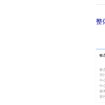
整
敏
敏
市
中
中
服
装
准