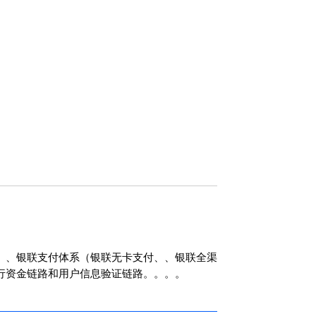
务、、、、
，
支付模块一直在重复建
设。。。。
，
但
是，，，，
。
事实上，，，每
个支付系统都有共性的业务处理逻
辑，，并且具有一定
的可复用
性。。。。
、、银联支付体系（银联无卡支付、、银联全渠
通银行资金链路和用户信息验证链路。。。。