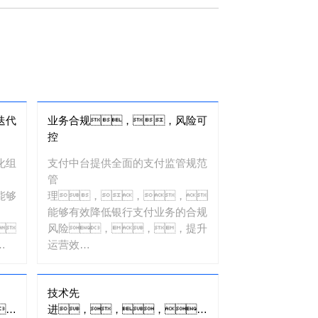
迭代
业务合规，，风险可
控
化组
支付中台提供全面的支付监管规范
管
能够
理，，，，
能够有效降低银行支付业务的合规
，
风险，，，提升
运营效
率，，，，
成为银行支付运营的指挥
技术先
官。。。。
，
进，，，，