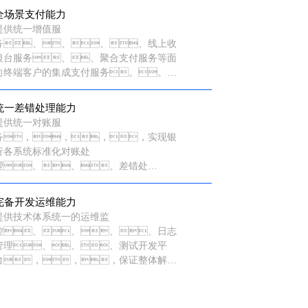
全场景支付能力
提供统一增值服
务、、、、线上收
银台服务、、聚合支付服务等面
向终端客户的集成支付服务。。全
渠道覆盖客户支付场景，，根据
不同的消费场景提供不同的支付方式的组合
统一差错处理能力
使用，，让支付管理更加完善高
提供统一对账服
效。。。。
务，，，，实现银
行各系统标准化对账处
理、、、差错处
理、、、、结果展
现。。。
完备开发运维能力
提供技术体系统一的运维监
控、、、、日志
管理、、、测试开发平
台，，，保证整体解决
方案的稳定运行。。。