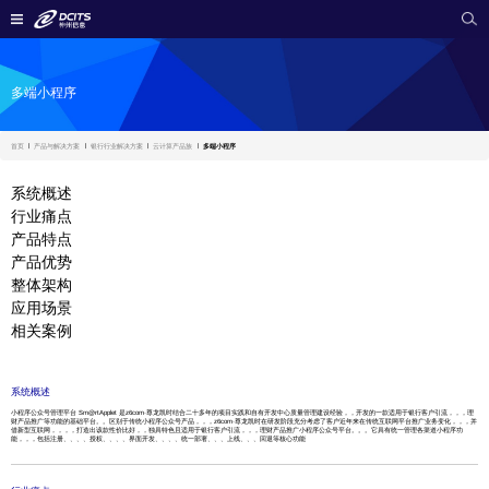
多端小程序
首页
产品与解决方案
银行行业解决方案
云计算产品族
多端小程序
系统概述
行业痛点
产品特点
产品优势
整体架构
应用场景
相关案例
系统概述
小程序公众号管理平台 Sm@rtApplet 是z6com·尊龙凯时结合二十多年的项目实践和自有开发中心质量管理建设经验，，开发的一款适用于银行客户引流，，，理
财产品推广等功能的基础平台。。区别于传统小程序公众号产品，，，z6com·尊龙凯时在研发阶段充分考虑了客户近年来在传统互联网平台推广业务变化，，，并
借新型互联网，，，，打造出该款性价比好，，独具特色且适用于银行客户引流，，，理财产品推广小程序公众号平台。。。它具有统一管理各渠道小程序功
能，，，包括注册、、、、授权、、、、界面开发、、、、统一部署、、、上线、、、回退等核心功能