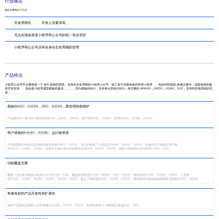
行业痛点
痛点主要有以下几点：
开发周期长、、、开发人员要求高。。
无法实现各渠道小程序和公众号的统一安全管控
小程序和公众号没有自身全生命周期的管理
产品特点
小程序公众号平台整体是一个 B/S 架构的系统；支持全生命周期的小程序公众号；该工具不仅能有效的管理小程序，，包括扫码授权,快速注册等；还能有效的提
供开发支持，，包括是小程序成型模板的提供，，，，空白模板的设计；支持单点登录(SSO)；有完整的 API，，，，支持和其他系统的互
连。。。。
易操作，，，，易管理和易维护
产品整体为一套 B/S 结构的系统，，，便于维护，，管理。。。
用户体验好，，运行效率高
产品前期设计结合以往系统的操作体验，，充分的考虑了人机交互，，，在操作中尽量减少用户操
作，，，给用户只展示充分的必要的信息，，，使客户高效率的运行软件。。
功能覆盖完整
覆盖了全生命周期的小程序公众号，，覆盖应用管理、、、、模板管理、、、人员管
理、、等。。。。建立了测试需求，，，测试案例与测试缺陷的相互关联图。。
有着良好的产品开发性和扩展性
提供了完备的定制和二次开发接口，，，支持和其他 IT 系统相互集成。。