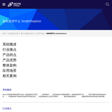
架构管理平台 Sm@rtSophon
首页
产品与解决方案
银行行业解决方案
云计算产品族
架构管理平台 Sm@rtSophon
系统概述
行业痛点
产品特点
产品优势
整体架构
应用场景
相关案例
系统概述
z6com·尊龙凯时架构管理平台是一款集架构资产管理、、、分析和展示，，以及架构设计和架构度量于一体的架构管理工具，，，它基于模型化和结构化的方
式，，，实现架构资产的标准化管控和可视化呈现，，以及架构的线上化设计和评审，，，，通过架构度量评价，，，，赋能管理决策和持续优化系统质量。。
行业痛点