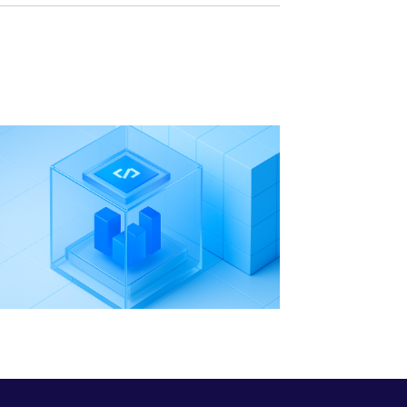
准确的数据视
字化
图。。。。
4）用户体验模型：分析用
户需求和期
望，，，包括用
户角
色、、、、
场景和交互方式。。设
计用户体验模型，，
以优化用户与系统和流程的交互并
确保用户体验模型反映用户需求和
业务目
标。。。。