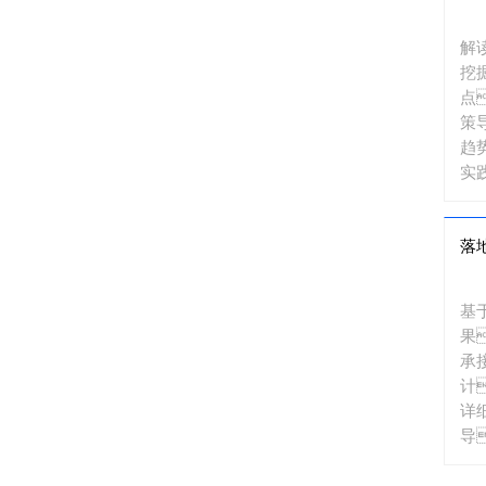
解
挖
点
策
趋
实
方
出
落
措
并
图
基
果
承
计
详
导
确
的