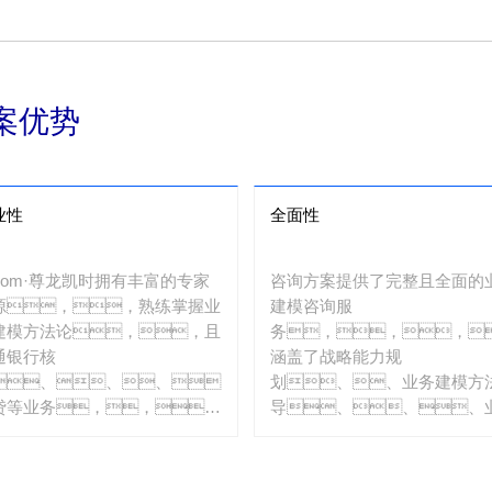
。。。。
案优势
业性
全面性
6com·尊龙凯时拥有丰富的专家
咨询方案提供了完整且全面的
源，，熟练掌握业
建模咨询服
建模方法论，，且
务，，，
通银行核
涵盖了战略能力规
、、、、
划、、业务建模方
贷等业务，，，
导、、、
够为客户提供高质量的建模咨询
模型、、
务。。
模工具支撑及落地工艺各方
面，，，以