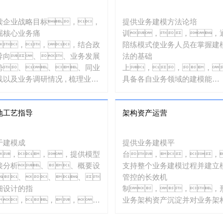
读企业战略目标，，
提供业务建模方法论培
掘核心业务痛
训，，，
，，，结合政
陪练模式使业务人员在掌握建
导向、、业务发展
法的基础
势、、、同业
上，，，
践以及业务调研情况 , 梳理业务
具备各自业务领域的建模能
向，，，提
力，，，
业务举
够对业务模型做出解
地工艺指导
架构资产运营
，，，，
释。。。
形成业务能力地
。。
于建模成
提供业务建模平
，，，提供模型
台，，，
接分析、、概要设
支持整个业务建模过程并建立
、、、、
管控的长效机
细设计的指
制，，，
，，，，
业务架构资产沉淀并对业务架
保业务建模成果的落地及与实施
型保鲜。。
有效衔