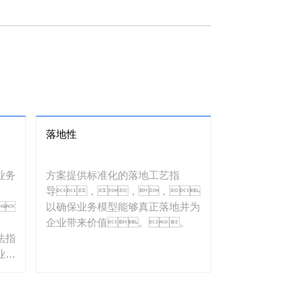
品清单、、可售产品
清单、、、产品
结
构、、、、
产品组件及产品属
性，，，，
构建可视化产品模
型。。。。
3）数据模型：分析业务流
落地性
程中涉及的数据实
体、、、、
业务
方案提供标准化的落地工艺指
属性和关系。。建立
导，，，，
数据模
，
以确保业务模型能够真正落地并为
型，，，，
企业带来价值。。
明确数据的结
法指
构、、、、
业务
约束和关
、建
系。。。确保数
据模型支持业务流程的需
企业
要，，，并提供