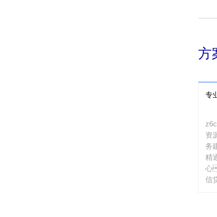
接
方
专
z
资
务
精
心
信
能
服