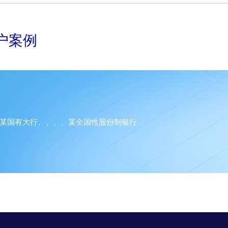
级业务建模为切入点和着力
点，，实现企业数
转型的目
户案例
标。。。
某国有大行、、、、某全国性股份制银行