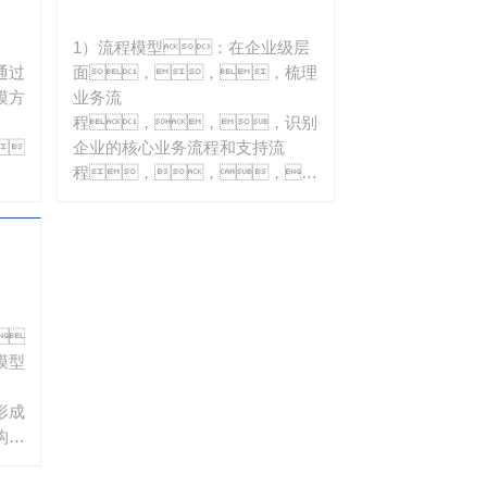
1）流程模型：在企业级层
通过
面，，，梳理
模方
业务流
程，，，识别
，
企业的核心业务流程和支持流
程，，，，
并能
从领域、、阶
段、、、活
。
动、、、、
任务到步骤逐级分解流
程，，构建流程模
型，，，确保流程
，
模型反映了实际业务操
模型
作，，，，
并优化、、重构业务流
形成
程以提高效率。。
构模
2）产品模型：建立产品目录
。
高阶框架、、基础产